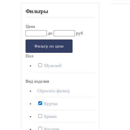
Фильтры
Цена
до
руб
Фильтр по цене
Пол
Мужской
Вид изделия
Сбросить фильтр
Куртка
Брюки
Костюм